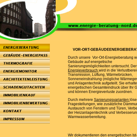
VOR-ORT-GEBÄUDEENERGIEBERA
Durch unsere Vor-Ort-Energieberatung wi
Gebäude auf energetische
Sanierungsmöglichkeiten untersucht. De
Energieverbrauch
wird in die Verlustbere
Transmission, Lüftung, Wärmebrücken,
Sonneneinstrahlung (mögliche Wärmege
und Anlagentechnik aufgeteilt. Sie erhalt
energetischen Gesamteindruck über Ihr
und können Energieverluste zuordnen.
Durch mehrere
Sanierungsvarianten
löse
Fragestellungen, wie zusätzliche Dämmu
Austausch von Fenstern und Türen, Verb
der Heizanlagentechnik und Verbesserun
Warmwasserbereit
Wir dokumentieren den energetischen Ist