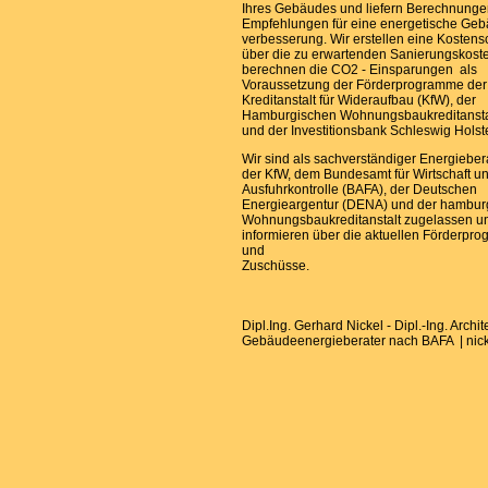
Ihres Gebäudes und liefern Berechnung
Empfehlungen für eine energetische Ge
verbesserung. Wir erstellen eine Kosten
über die zu erwartenden Sanierungskost
berechnen die CO2 - Einsparungen als
Voraussetzung der Förderprogramme der
Kreditanstalt für Wideraufbau (KfW), der
Hamburgischen Wohnungsbaukreditansta
und der Investitionsbank Schleswig Holst
Wir sind als sachverständiger Energieber
der KfW, dem Bundesamt für Wirtschaft u
Ausfuhrkontrolle (BAFA), der Deutschen
Energieargentur (DENA) und der hambur
Wohnungsbaukreditanstalt zugelassen u
informieren über die aktuellen Förderpr
und
Zuschüss
Dipl.Ing. Gerhard Nickel - Dipl.-Ing. Archi
Gebäudeenergieberater nach BAFA | nick